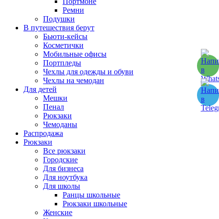
Портмоне
Ремни
Подушки
В путешествия берут
Бьюти-кейсы
Косметички
Мобильные офисы
Портпледы
Чехлы для одежды и обуви
Чехлы на чемодан
Для детей
Мешки
Пенал
Рюкзаки
Чемоданы
Распродажа
Рюкзаки
Все рюкзаки
Городские
Для бизнеса
Для ноутбука
Для школы
Ранцы школьные
Рюкзаки школьные
Женские