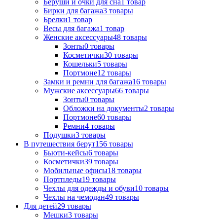
Беруши и очки для сна
1
товар
Бирки для багажа
3
товары
Брелки
1
товар
Весы для багажа
1
товар
Женские аксессуары
48
товары
Зонты
0
товары
Косметички
30
товары
Кошельки
5
товары
Портмоне
12
товары
Замки и ремни для багажа
16
товары
Мужские аксессуары
66
товары
Зонты
0
товары
Обложки на документы
2
товары
Портмоне
60
товары
Ремни
4
товары
Подушки
3
товары
В путешествия берут
156
товары
Бьюти-кейсы
6
товары
Косметички
39
товары
Мобильные офисы
18
товары
Портпледы
19
товары
Чехлы для одежды и обуви
10
товары
Чехлы на чемодан
49
товары
Для детей
29
товары
Мешки
3
товары