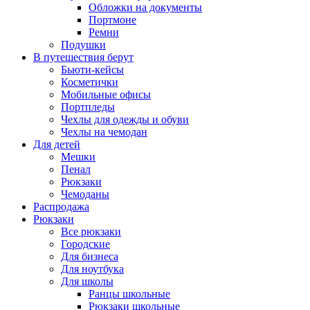
Обложки на документы
Портмоне
Ремни
Подушки
В путешествия берут
Бьюти-кейсы
Косметички
Мобильные офисы
Портпледы
Чехлы для одежды и обуви
Чехлы на чемодан
Для детей
Мешки
Пенал
Рюкзаки
Чемоданы
Распродажа
Рюкзаки
Все рюкзаки
Городские
Для бизнеса
Для ноутбука
Для школы
Ранцы школьные
Рюкзаки школьные