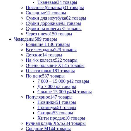
Тканевые
34
товары
Поясные (бананка)
31
товары
Складные
12
товары
Сумки для ноутбука
82
товары
Сумки дорожные
93
товары
Сумки на колесах
31
товары
Через плечо
150
товары
Чемоданы
589
товары
Большие L
136
товары
Все чемоданы
529
товары
Детские
14
товары
На 4-х колесах
522
товары
Очень большие XL
45
товары
Пластиковые
181
товары
По цене
537
товары
7 000 – 15 000 р
42
товары
До 7 000 р
2
товары
Свыше 15 000 р
494
товары
Популярное
147
товары
Новинки
51
товары
Премиум
40
товары
Скидки
53
товары
Хиты продаж
10
товары
Ручная кладь XS/S
234
товары
Средние M
144
товары