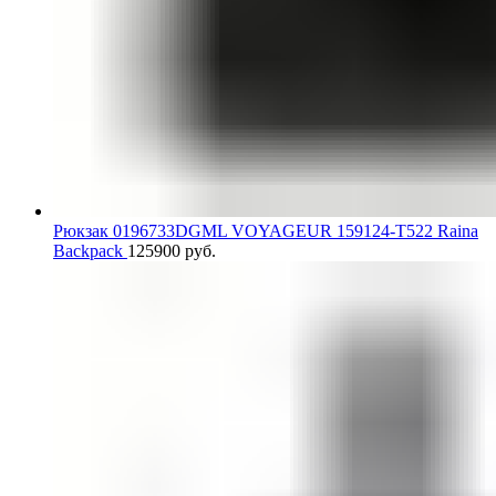
Рюкзак 0196733DGML VOYAGEUR 159124-T522 Raina
Backpack
125900
руб.