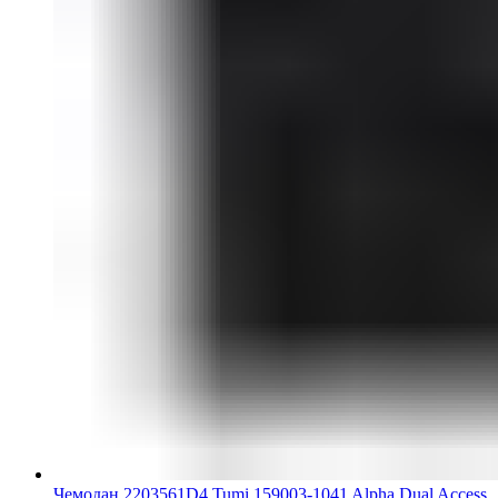
Чемодан 2203561D4 Tumi 159003-1041 Alpha Dual Access