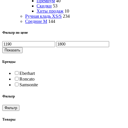
Премиум
40
Скидки
53
Хиты продаж
10
Ручная кладь XS/S
234
Средние M
144
Фильтр по цене
Показать
Бренды
Eberhart
Roncato
Samsonite
Фильтр
Фильтр
Товары