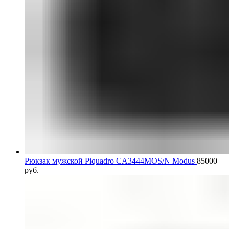
Рюкзак мужской Piquadro CA3444MOS/N Modus
85000
руб.