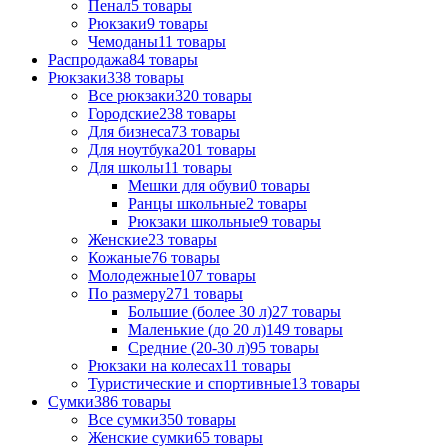
Пенал
5
товары
Рюкзаки
9
товары
Чемоданы
11
товары
Распродажа
84
товары
Рюкзаки
338
товары
Все рюкзаки
320
товары
Городские
238
товары
Для бизнеса
73
товары
Для ноутбука
201
товары
Для школы
11
товары
Мешки для обуви
0
товары
Ранцы школьные
2
товары
Рюкзаки школьные
9
товары
Женские
23
товары
Кожаные
76
товары
Молодежные
107
товары
По размеру
271
товары
Большие (более 30 л)
27
товары
Маленькие (до 20 л)
149
товары
Средние (20-30 л)
95
товары
Рюкзаки на колесах
11
товары
Туристические и спортивные
13
товары
Сумки
386
товары
Все сумки
350
товары
Женские сумки
65
товары