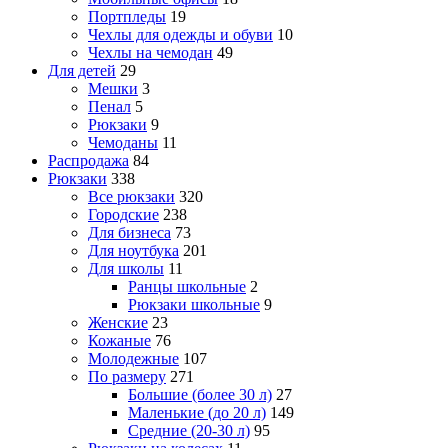
Портпледы
19
Чехлы для одежды и обуви
10
Чехлы на чемодан
49
Для детей
29
Мешки
3
Пенал
5
Рюкзаки
9
Чемоданы
11
Распродажа
84
Рюкзаки
338
Все рюкзаки
320
Городские
238
Для бизнеса
73
Для ноутбука
201
Для школы
11
Ранцы школьные
2
Рюкзаки школьные
9
Женские
23
Кожаные
76
Молодежные
107
По размеру
271
Большие (более 30 л)
27
Маленькие (до 20 л)
149
Средние (20-30 л)
95