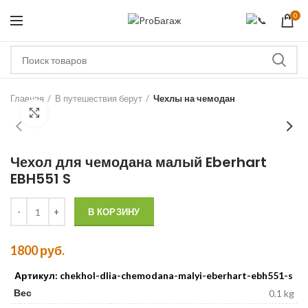
0
ЗА
Главная
В путешествия берут
Чехлы на чемодан
Чехол для чемодана малый Eberhart
EBH551 S
Количество Чехол для чемодана малый Eberhart EBH551 S
В КОРЗИНУ
1800
руб.
Артикул: chekhol-dlia-chemodana-malyi-eberhart-ebh551-s
Вес
0.1 kg