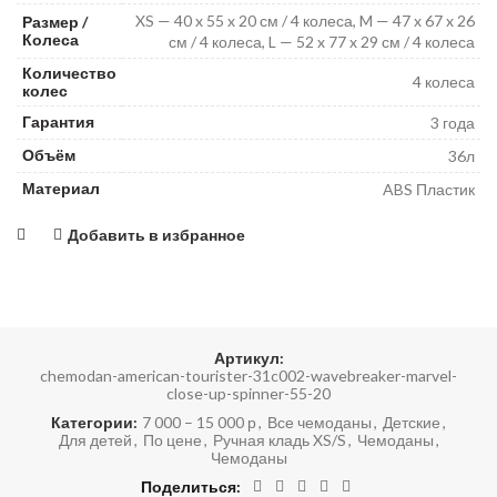
XS — 40 x 55 x 20 см / 4 колеса, M — 47 x 67 x 26
Размер /
Колеса
см / 4 колеса, L — 52 x 77 x 29 см / 4 колеса
Количество
4 колеса
колес
Гарантия
3 года
Объём
36л
Материал
ABS Пластик
Добавить в избранное
Артикул:
chemodan-american-tourister-31c002-wavebreaker-marvel-
close-up-spinner-55-20
Категории:
7 000 – 15 000 р
,
Все чемоданы
,
Детские
,
Для детей
,
По цене
,
Ручная кладь XS/S
,
Чемоданы
,
Чемоданы
Поделиться