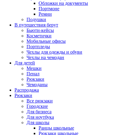
Обложки на документы
Портмоне
Ремни
Подушки
В путешествия берут
Бьюти-кейсы
Косметички
Мобильные офисы
Портпледы
Чехлы для одежды и обуви
Чехлы на чемодан
Для детей
Мешки
Пенал
Рюкзаки
Чемоданы
Распродажа
Рюкзаки
Все рюкзаки
Городские
Для бизнеса
Для ноутбука
Для школы
Ранцы школьные
Рюкзаки школьные