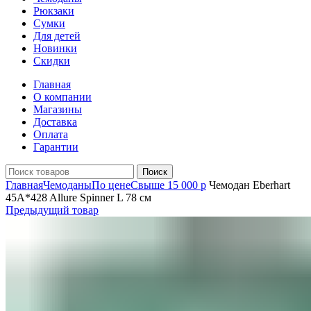
Рюкзаки
Сумки
Для детей
Новинки
Скидки
Главная
О компании
Магазины
Доставка
Оплата
Гарантии
Поиск
Главная
Чемоданы
По цене
Свыше 15 000 р
Чемодан Eberhart
45A*428 Allure Spinner L 78 см
Предыдущий товар