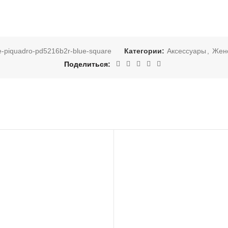
-piquadro-pd5216b2r-blue-square
Категории:
Аксессуары
,
Женс
Поделиться