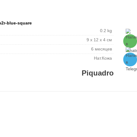
2r-blue-square
0.2 kg
9 x 12 x 4 см
6 месяцев
Нат.Кожа
Piquadro