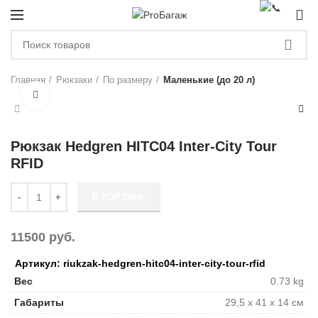
0
ЗА
Главная
Рюкзаки
По размеру
Маленькие (до 20 л)
Рюкзак Hedgren HITC04 Inter-City Tour
RFID
Количество Рюкзак Hedgren HITC04 Inter-City Tour RFID
В КОРЗИНУ
11500
руб.
Артикул: riukzak-hedgren-hitc04-inter-city-tour-rfid
Вес
0.73 kg
Габариты
29,5 x 41 x 14 см