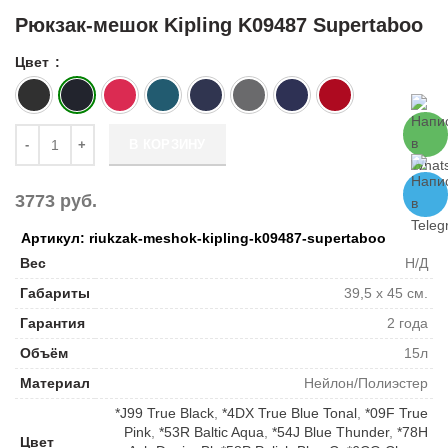
Рюкзак-мешок Kipling K09487 Supertaboo
Цвет
Количество Рюкзак-мешок Kipling K09487 Supertaboo
В КОРЗИНУ
3773
руб.
Артикул: riukzak-meshok-kipling-k09487-supertaboo
Вес
Н/Д
Габариты
39,5 x 45 см.
Гарантия
2 года
Объём
15л
Материал
Нейлон/Полиэстер
*J99 True Black
,
*4DX True Blue Tonal
,
*09F True
Pink
,
*53R Baltic Aqua
,
*54J Blue Thunder
,
*78H
Цвет