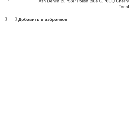
Ash Denim Bl
,
*58P Polish Blue C
,
*6CQ Cherry
Tonal
Добавить в избранное