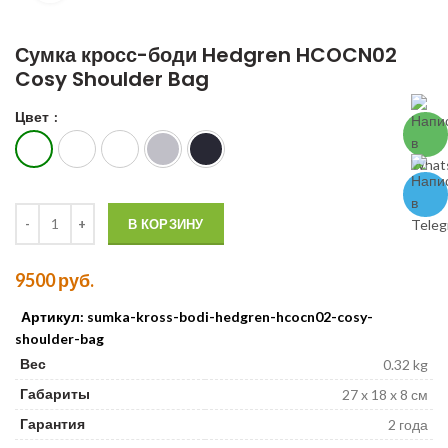
Сумка кросс-боди Hedgren HCOCN02
Cosy Shoulder Bag
Цвет
Количество Сумка кросс-боди Hedgren HCOCN02 Cosy Shoulder B
В КОРЗИНУ
9500
руб.
Артикул: sumka-kross-bodi-hedgren-hcocn02-cosy-
shoulder-bag
Вес
0.32 kg
Габариты
27 x 18 x 8 см
Гарантия
2 года