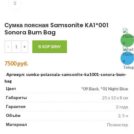
Сумка поясная Samsonite KA1*001
Sonora Bum Bag
Количество Сумка поясная Samsonite KA1*001 Sonora Bum Bag
В КОРЗИНУ
7500
руб.
Артикул: sumka-poiasnaia-samsonite-ka1001-sonora-bum-
bag
Цвет
*09 Black
,
*01 Night Blue
Габариты
25 x 13 x 8 см
Гарантия
2 года
Объём
2, 5 л
Материал
Полиэстер