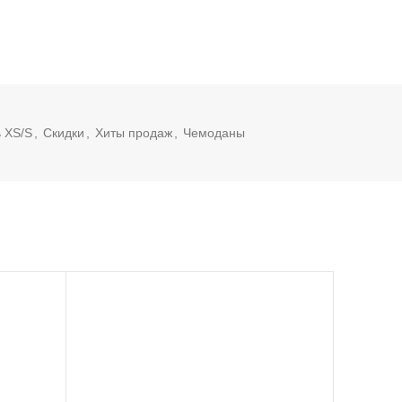
 XS/S
,
Скидки
,
Хиты продаж
,
Чемоданы
-10%