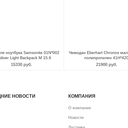
ля ноутбука Samsonite 01N*002
Чемодан Eberhart Chronos мал
diver Light Backpack M 15.6
полипропилен 41H*42
15330
руб.
21900
руб.
ДНИЕ НОВОСТИ
КОМПАНИЯ
О компании
Новости
Доставка