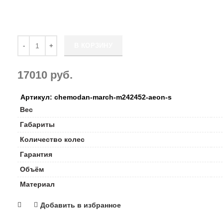
Количество Чемодан March M2424*52 Aeon S
В КОРЗИНУ
17010
руб.
Артикул: chemodan-march-m242452-aeon-s
Вес
Габариты
Количество колес
Гарантия
Объём
Материал
Добавить в избранное