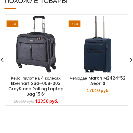
ПОХОЖИЕ ТОВАРЫ
-30%
-10%
Кейс-пилот на 4 колесах
Чемодан March M2424*52
Eberhart 26G-008-003
Aeon S
GreyStone Rolling Laptop
17010
руб.
Bag 15.6″
12950
руб.
18500
руб.